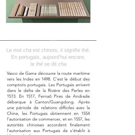
Le mot cha est chinois, il signifie thé.
En portugais, aujourd’hui encore,
le
thé
se dit
cha
Vasco de Gama découvre la route maritime
vers les Indes en 1498. C’est le début des
comptoirs portugais. Les Portugais arrivent
dans le delta de la Rivière des Perles en
1513. En 1517, Fernaõ Pires de Andrade
débarque à Canton/Guangdong. Après
une période de relations difficiles avec la
Chine, les Portugais obtiennent en 1554
l’autorisation de commercer, et en 1557, les
autorités chinoises accordent finalement
l'autorisation aux Portugais de s'établir à