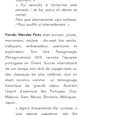
Tourment. »
« Fui vencido, e tornei-me este
penedo / Je fus vaincu et devins ce
rocher,
Para que eternamente aqui sofresse.
/ Pour souffrir ici éternellement. »
Fernão Mendes Pinto
était écrivain, pirate,
mercenaire, esclave - dix-sept fois vendu,
trafiquant, ambassadeur, aventurier et
explorateur. Son livre Peregrinação
(Pérégrinations) 1614, raconte l'épopée
portugaise en Orient. Succès international
de son temps, son récit de voyage reste un
des classiques les plus célébrés, tout en
étant reconnu comme un témoignage
historique de grande valeur, illustrant
l'esprit d'aventure des Portugais. Goa,
Malacca, Siam, Macao, Birmanie, Moluques,
Japon...
« Agora brevemente lhe contarei o
que depois passámos, não lhe