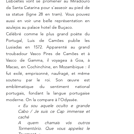
Lisboètes vont se promener au Miradouro
da Santa Catarina pour s'asseoir au pied de
sa statue (ligne 28 en tram). Vous pouvez
aussi en voir une belle représentation en
azulejos au palace hotel de Buçaco.
Célébré comme le plus grand poète du
Portugal, Luis de Camões publie les
Lusiadas en 1572. Apparenté au grand
troubadour Vasco Pires de Camões et à
Vasco de Gamma, il voyagea à Goa, à
Macao, en Cochinchine, en Mozambique : il
fut exilé, emprisonné, naufragé, et même
soutenu par le roi. Son œuvre est
emblématique du sentiment national
portugais, fondant la langue portugaise
moderne. On la compare à l'Odyssée.
« Eu sou aquele oculto e grande
Cabo / Je suis ce Cap immense et
caché
A quem chamais vós outros
Tormentório. Que vous appelez le