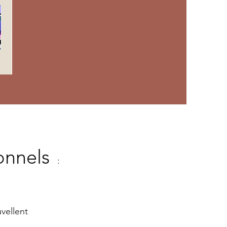
onnels
:
uvellent