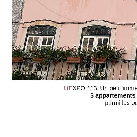
L
/
EXPO 113
Un petit imme
,
5 appartements
parmi les o