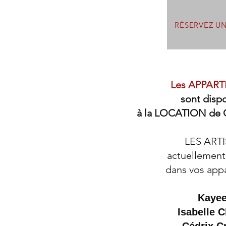
RÉSERVEZ U
Les APPAR
sont disp
à la LOCATION de
LES ART
actuellemen
dans vos app
Kayee
Isabelle 