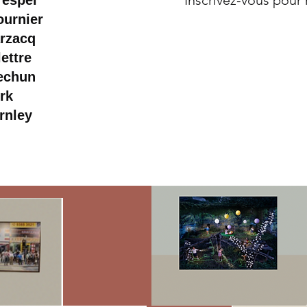
​Inscrivez-vous
pour 
respel
ournier
rzacq
lettre
echun
rk
rnley