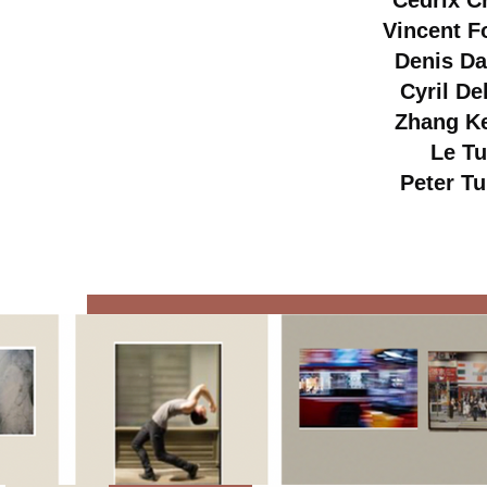
Cédrix C
Vincent F
Denis Da
Cyril De
Zhang K
Le Tu
Peter Tu