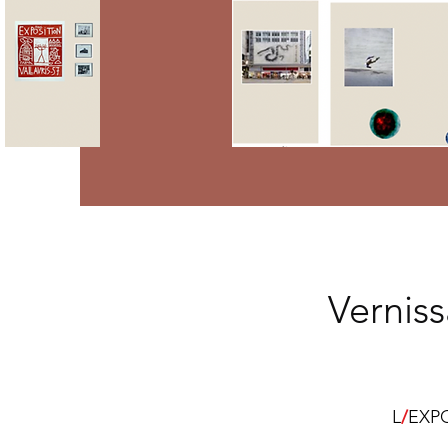
Vernis
L
/
EXPO