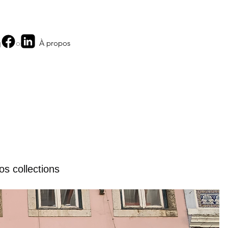
 propos
À propos
os collections