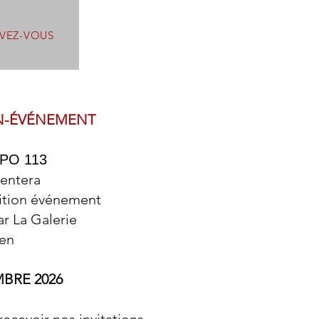
IVEZ-VOUS
N-ÉVÉNEMENT
PO 113
sentera
sition événement
r La Galerie
en
BRE 2026