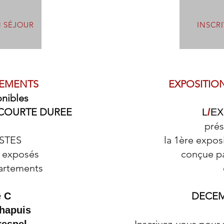
N SÉJOUR
INSCR
TEMENTS
EXPOSITIO
onibles
 COURTE DUREE
L
/
EX
pré
ISTES
la 1ère expo
t exposés
conçue pa
artements
DECEM
 C
Chapuis