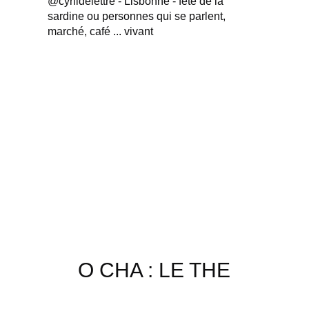
@cyrildelettre - Lisbonne - fête de la
sardine ou personnes qui se parlent,
marché, café ... vivant
O CHA : LE THE