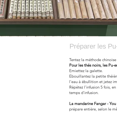
Préparer les Pu-
Tentez la méthode chinoise tr
Pour les thés noirs,
les Pu-e
Emiettez la galette.
​Ebouillantez la petite théiè
l'eau à ébullition et jetez 
Répétez l'infusion 5 fois, 
temps d'infusion.
La mandarine Fangar - You
prépare entière, selon le 