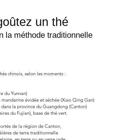
goûtez un thé
n la méthode traditionnelle
hés chinois, selon les moments :
re du Yunnan)
 mandarine évidée et séchée (Xiao Qing Gan)
i, dans la province du Guangdong (Canton)
aires du Fujian), base de thé vert.
ortés de la région de Canton,
ières de terre traditionnelle
elaine, en terre ou en verre jade.