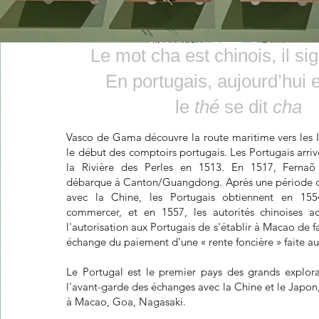
Le mot cha est chinois, il sig
En portugais, aujourd’hui 
le
thé
se dit
cha
Vasco de Gama découvre la route maritime vers les I
le début des comptoirs portugais. Les Portugais arriv
la Rivière des Perles en 1513. En 1517, Ferna
débarque à Canton/Guangdong. Après une période de r
avec la Chine, les Portugais obtiennent en 1554
commercer, et en 1557, les autorités chinoises a
l'autorisation aux Portugais de s'établir à Macao de
échange du paiement d'une « rente foncière » faite au
Le Portugal est le premier pays des grands explorat
l’avant-garde des échanges avec la Chine et le Japon
à Macao, Goa, Nagasaki.