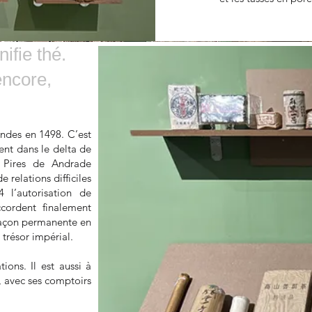
nifie thé.
encore,
ndes en 1498. C’est
ent dans le delta de
õ Pires de Andrade
elations difficiles
 l’autorisation de
ccordent finalement
 façon permanente en
 trésor impérial.
ions. Il est aussi à
, avec ses comptoirs