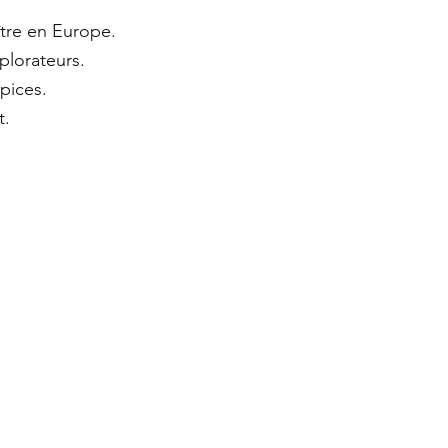
aître en Europe.
plorateurs.
pices.
t.