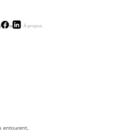
 propos
À propos
s entourent,