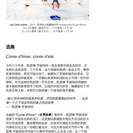
Les Cerfs-volants
，2013，美术纸上的颜料打印 Hahnemhüle Bright White
74 x 104 厘米（纸张尺寸），5 个版本 + 2 个 AP
27 x 32.5 厘米（垫子尺寸），10 个版本 + 2 个 AP
选集
Conte d'hiver, conte d'été
大约三十年来，凯瑟琳·亨丽埃特一直在观察中国及其经济、文
化和社会的演变。三十年来，这个国家的脉搏一直在上升，事情
发展得很快，而且可能太快了。她看到了景观和城市的变化，它
们变得疏远和被宠坏，一切都以发展和利润的名义不惜一切代价
牺牲。作为这种狂热的第一手目击者，凯瑟琳·亨丽埃特用她的
徕卡相机和胶卷暂停了时间。以现代中国为背景，她捕捉到了消
失的点和人影，并把它们拍得像一个移动的海市蜃楼。
“耐心等待纯粹的线条和轮廓，浮现的图像微妙的恒常……这就
像一个介于现实和我想象之间的故事。 ”
——凯瑟琳·亨丽埃特
在她的
“Conte d'hiver”（冬季故事）
系列中，凯瑟琳·亨丽埃特
选择了中国东北的松花江，这是她试图捕捉中国北方生活的巨大
空白页或背景。她在黎明前起床，在蓝光中捕捉大自然的美丽，
仿佛在日出之前一切都已被允许。与北方寒冷的天气作斗争，凯
瑟琳·亨丽埃特等待孩子们离开学校和工人出发上班，从一个地