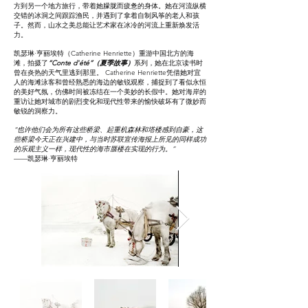
方到另一个地方旅行，带着她朦胧而疲惫的身体。她在河流纵横
交错的冰洞之间跟踪渔民，并遇到了拿着自制风筝的老人和孩
子。然而，山水之美总能让艺术家在冰冷的河流上重新焕发活
力。
凯瑟琳·亨丽埃特（Catherine Henriette）重游中国北方的海
滩，拍摄了
“Conte d'été”（夏季故事）
系列，她在北京读书时
曾在炎热的天气里逃到那里。 Catherine Henriette凭借她对宜
人的海滩泳客和曾经熟悉的海边的敏锐观察，捕捉到了看似永恒
的美好气氛，仿佛时间被冻结在一个美妙的长假中。她对海岸的
重访让她对城市的剧烈变化和现代性带来的愉快破坏有了微妙而
敏锐的洞察力。
“也许他们会为所有这些桥梁、起重机森林和塔楼感到自豪，这
些桥梁今天正在兴建中，与当时苏联宣传海报上所见的同样成功
的乐观主义一样，现代性的海市蜃楼在实现的行为。”
——凯瑟琳·亨丽埃特