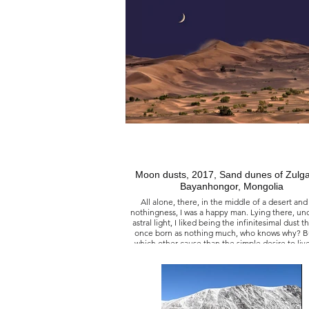
蒙古多爾諾戈夫烏什戈壁沙漠
自古以來希望之燭就在此燃燒的庇護所
Moon dusts, 2017, Sand dunes of Zulg
Bayanhongor, Mongolia
All alone, there, in the middle of a desert and
nothingness, I was a happy man. Lying there, un
astral light, I liked being the infinitesimal dust t
once born as nothing much, who knows why? Bu
which other cause than the simple desire to live
nomad with no borders, no limits other than th
heaven and earth, within which I could travel, f
nature and be lodged there.
Poussières de lune, 2017