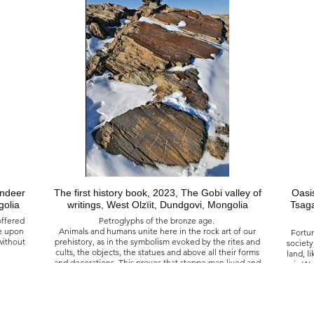
e.
Où nue comme en sortant du ventre de l’univers, la terre
est restée vierge, le temps s’est mis au vert,
C’est là que détaché des civilisations, le nomade rejoint
la quatrième dimension.
時代的黃昏, 2016
蒙古 戈壁阿爾泰 沙爾沙漠 巴彥托羅伊綠洲
地球赤裸無遮，彷彿剛離開宇宙的子宮一般，保持著原始
的純潔，時間回歸自然，在那裡，遠離文明的地方，遊牧
者重返第四維度
indeer
The first history book, 2023, The Gobi valley of
Oasis
golia
writings, West Olzïit, Dundgovi, Mongolia
Tsaga
offered
Petroglyphs of the bronze age.
e upon
Animals and humans unite here in the rock art of our
Fortu
without
prehistory, as in the symbolism evoked by the rites and
society, 
cults, the objects, the statues and above all their forms
land, l
and decorations. This proves that steppe man lived and
air. W
still lives in harmony with the terrestrial and the celestial
world
world, both through his actions and through his spirit.
has no
ngolie
crue