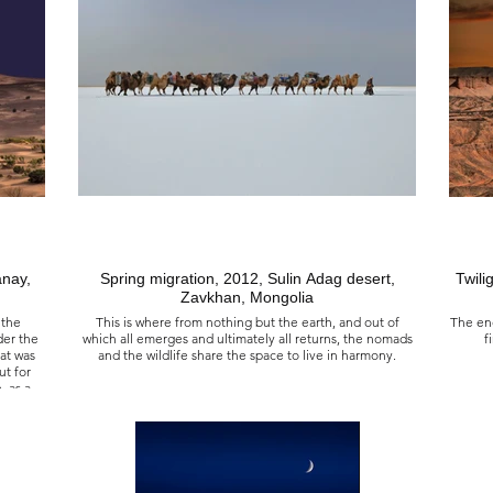
de la simplicité ?
通往聖地的神聖之道上, 2023
藍色突厥帝國的守護者, 2023
蒙古 阿爾泰 巴彥烏勒吉 上查幹戈爾山谷
擬人化雕像，約西元 550 年，蒙古 阿爾泰 西維特山谷
無需他物，只需生活和進食，游牧民族以輕裝上陣，成為
千百年來，薩滿教徒在這裡或那裡--墳墓上、洞穴裡、山
真正自由的典範和象徵；證明一個人可以從簡單中生活。
頂上--留下了其他世界的物質代表。這些石頭形狀奇特，
被切割或鑿刻成獻給大自然和當地神靈的儀式和崇拜。鹿
石，一種與冥界和天堂相連的靈性動物的巨石；藍色突厥
時代的擬人雕像是板墓的守護者，埋葬在其下的是誰呢？
美麗的公主們？ ……但也許是嗜血的，當我們知道作為人
心的劊子手時，國王們競相征服他們，同時消滅了這裡的
整個王朝，那裡的整個帝國！然後，石頭堆成土堆，這些
丘陵揭示了草原上埋葬這些軍隊的聖地。
anay,
Spring migration, 2012, Sulin Adag desert,
Twilig
Zavkhan, Mongolia
 the
This is where from nothing but the earth, and out of
The end
der the
which all emerges and ultimately all returns, the nomads
f
hat was
and the wildlife share the space to live in harmony.
t for
, as a
ose of
Migration printanière, 2012
ree in
Désert de Sulin Adag, Zavkhan, Mongolie
Le bou
Animaux, végétaux, c’est ici qu’en symbiose, vous vivez
où le 
libres et frères, de rien, ce toute chose qu’est la terre,
votre mère, nourricière, et le ventre, de la vie, de la mort,