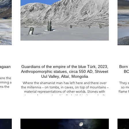
Guardians of the empire of the blue Türk, 2023,
Born 
Anthropomorphic statues, circa 550 AD, Shiveet
BC
Uul Valley, Altaï, Mongolia
here the
orming a
Where the shamanist man has left here and there over
They s
ns the
the millennia – on tombs, in caves, on top of mountains –
so mu
material representations of other worlds. Stones with
flame 
strange shapes, cut or chiselled with his rites and cults
dedicated to nature and the spirits of the place. Deer
stones, sort of megaliths of psychopomp animals, linking
golie
the underworld with the celestial one; the
anthropomorphic statues of the blue Türk era, guardians
26
'humain,
of the slab graves, under which, buried, rests, who
seule et
knows? Princesses? Who were beautiful... But perhaps
aison de
bloodthirsty when we know that executioner of men’s
Ils v