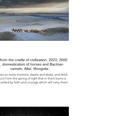
from the cradle of civilization, 2023, 2600
, domestication of horses and Bactrian
camels, Altaï, Mongolia
ee so many horizons, dawns and dusks, and drink
ch from the spring of light that in them burns a
fuelled by faith and courage which will carry them
serenely on their last journey.
Nés du berceau de la civilisation, 2023
00 av. J.-C, domestication des chevaux et des
chameaux de Bactriane, Altaï, Mongolie
oient tant d’horizons, d’aubes, de crépuscules et