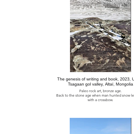
Dunes de Zulganay, Bayanhongor, Mongol
Tout seul, là, au milieu d’un désert et du rien, j’é
homme heureux d’être et me sentais bien
Couché le nez en l’air sous la lumière astrale, j’ai
la poussière infinitésimale qui autrefois naquit ai
pas grand-chose, allez savoir pourquoi ? Mais pou
autre cause que celle simple de vivre, en noma
frontière, sans limite autres que celles du ciel et
terre, à l’intérieur desquelles je pouvais voyager
dans la nature et y être logé.
月的塵埃
蒙古 巴彥洪戈爾州 祖爾加奈沙丘
獨自一人，在沙漠和虛無之中，我是一個快樂的
The genesis of writing and book, 2023, 
那裡，沐浴在星光下，我喜歡成為微不足道的塵
只是一無所有的存在，誰知道為什麼？除了簡單
Tsagaan gol valley, Altaï, Mongolia
活，作為一個無邊無際的遊牧者，沒有邊界，沒
Paleo rock art, bronze age.
只有天地間的那些，我可以自由地在大自然中遊
Back to the stone age when man hunted snow l
中棲身。
with a crossbow.
La genèse de l‘écriture et du livre, 2023
Haute vallée de la rivière Tsagaan, Altaï, Mon
Art pariétal du Paléolithique, âge du bronz
Au temps où l'homme chassait le léopard des n