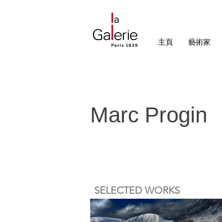
主頁
藝術家
Marc Progin
SELECTED WORKS