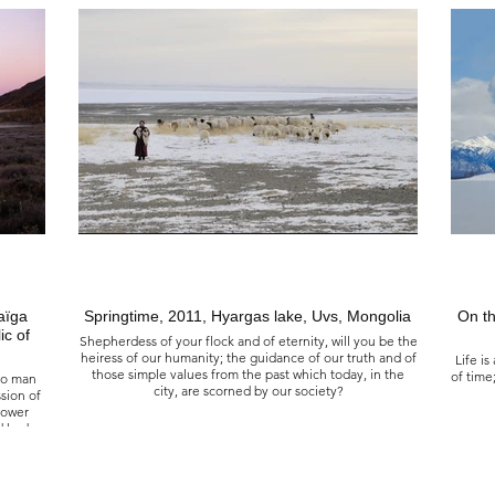
, grâce
Le premier livre d’histoire, 2023
is des
La vallée des écrits, Olzïit ouest, Dundgovi, Mongolie
iences,
Pétroglyphes de l’âge du bronze.
L'o
Animaux et humains réunis là dans l'art pariétal de notre
Oasi
préhistoire, comme dans la symbolique que nous
évoquent les rites et les cultes, les objets, les statues et
surtout leurs formes et leurs décors, qui prouvent que
Heur
l'homme des steppes vivait... et vit encore en harmonie
sociét
魚和採摘
étroite, autant que par ses actes, avec le monde
les ve
們的基因
terrestre, autant que par l'esprit, avec le monde céleste.
en sus
rede
voudra
第一本歷史書, 2023
barrièr
蒙古 東德戈壁 西奧爾宰特 戈壁寫作谷
mais qu
青銅時代的岩畫
動物和人類在我們史前時期的岩石藝術中結合在一起，就
像儀式和崇拜所喚起的象徵主義、物品、雕像以及最重要
aïga
Springtime, 2011, Hyargas lake, Uvs, Mongolia
On th
的形式和裝飾。 這證明草原人過去和現在都透過他的行動
和精神與陸地和天界和諧相處。
ic of
Shepherdess of your flock and of eternity, will you be the
幸運的
heiress of our humanity; the guidance of our truth and of
Life is
的徘徊
those simple values from the past which today, in the
of time
 no man
空中懸
city, are scorned by our society?
sion of
每個人
power
但人類
d had
Le renouveau, 2011
ernally
Lac Hyargas, Uvs, Mongolie
Mass
Pastourelle des troupeaux et de l’éternité
La vi