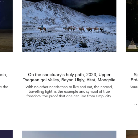
heart, kings competed to conquer them while
boiv
exterminating here an entire dynasty and there a whole
brûlen
empire! Stones then raised into mounds, these kurgans,
cour
which reveal, on the steppe, the sacred places where
these armies were buried.
然在這裡
諧性質疑
Gardiens de l’empire des Türks bleus, 2023
西
Statues anthropomorphiques, ~ 550 apr. J.-C, vallée de
Shiveet Uul, Altaï, Mongolie
他們看
中汲取
Où l’homme shamaniste a laissé çà et là, au fil des
和勇氣
millénaires, sur des tombes, dans des caves, au sommet
des montagnes, des représentations matérielles d'autres
mondes...
Des pierres aux formes étranges, taillées ou ciselées de
On the sanctuary's holy path, 2023, Upper
Sp
ses rites et ses cultes voués à la nature et aux esprits des
Tsagaan gol Valley, Bayan Ulgiy, Altaï, Mongolia
Erd
lieux. Des stèles de pierre à cerfs, sortes de mégalithes
d'animaux psychopompes faisant communiquer le
e the
With no other needs than to live and eat, the nomad,
Sourc
monde souterrain à celui du céleste ; les
travelling light, is the example and symbol of true
anthropomorphiques statues de l'ère des Türk,
freedom; the proof that one can live from simplicity.
gardiennes des tombes à dalles, sous lesquelles, mises
en terre, reposent, allez savoir, des princesses… qui
Vo
furent belles... mais peut-être sanguinaires, quand on sait
ie
Sur le chemin sacré du sanctuaire, 2023
Va
que bourreau du cœur des hommes... pour elles... des
Haute vallée de la rivière Tsagaan, Bayan Ulgiy, Altaï,
rois rivalisaient pour en faire leur conquête tout en
puis la
Mongolie
S
exterminant, ci toute une dynastie et là tout un empire...
Des pierres alors élevées en tertre, ces tumulus qui
Sans autres besoins que ceux de vivre et de manger, le
révèlent, sur la steppe, les lieux sacrés où ces armées
nomade n'est-il pas, en voyageant léger, l'exemple et le
furent enterrées.
symbole de la vraie liberté, la preuve que l'on peut vivre