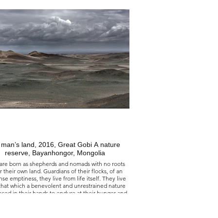
aire dans les espaces du temps, lequel sans une
e rejoint le rêve de l'homme qui va à l'infini et ne
mène donc à rien…
走向自由的道路上, 2005
蒙古 呼倫北部的霍里多爾薩里達格山脈
在地球上的一個循環之旅，而不是時間空間中的一
；時間是無限的，正如人類的夢想是無窮的，因此
不會通往任何地方。
man’s land, 2016, Great Gobi A nature
reserve, Bayanhongor, Mongolia
are born as shepherds and nomads with no roots
r their own land. Guardians of their flocks, of an
e emptiness, they live from life itself. They live
that which a benevolent and unrestrained nature
aced in their hands to endure at their hunger and
in their hearts to do good.