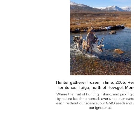
avec une arbalète et écrivait sur de la pierr
寫作和書籍的起源, 2023
蒙古 阿爾泰 上察幹戈爾山谷
古岩石藝術，青銅時代。
回到石器時代，人類用十字弓獵殺雪豹。
Hunter gatherer frozen in time, 2005, Re
territories, Taïga, north of Hovsgol, Mon
Where the fruit of hunting, fishing, and picking 
by nature feed the nomads ever since man cam
earth, without our science, our GMO seeds and 
our ignorance.
Chasseur-cueilleur des temps passés, 2005
Taïga, territoire des rennes, Hovsgol nord, Mo