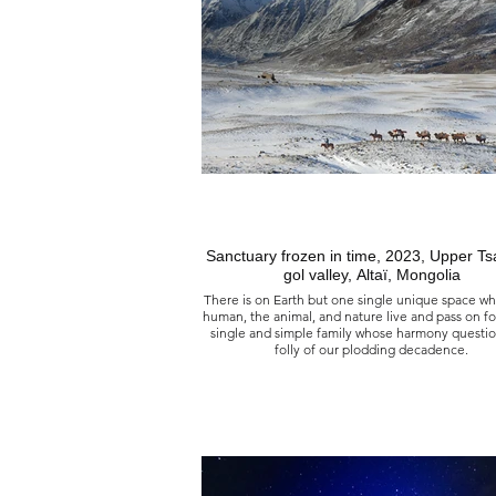
Sanctuary frozen in time, 2023, Upper Tsagaan
gol valley, Altaï, Mongolia
There is on Earth but one single unique space w
human, the animal, and nature live and pass on f
single and simple family whose harmony questio
folly of our plodding decadence.
Le sanctuaire figé dans le temps, 2023
Haute vallée de la rivière Tsagaan, Altaï, Mon
Il est sur cette terre un seul, unique espace où l
l'animal, la nature vivent et passent formant une 
simple famille dont l’harmonie questionne la dér