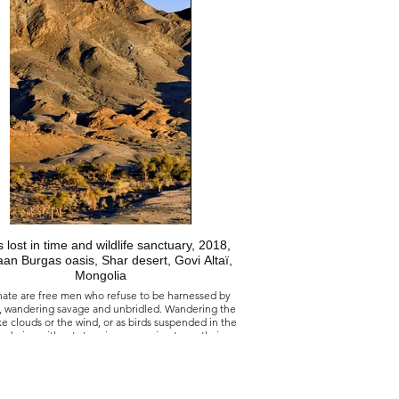
蒙古 敦戈夫 烏什沙漠
宇宙秩序下的地球混沌。
 lost in time and wildlife sanctuary, 2018,
an Burgas oasis, Shar desert, Govi Altaï,
Mongolia
nate are free men who refuse to be harnessed by
wandering savage and unbridled. Wandering the
ike clouds or the wind, or as birds suspended in the
andering without stopping or coming to earth, in a
 which every man would wish to travel because it
 barriers, no frontiers. But man lives on earth and
l reality brings to ground that which can only be
reached in a dream.