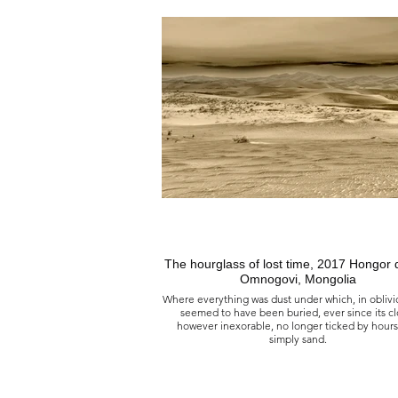
À l’aube de la genèse du monde, 2005
Territoire de la Taïga à la frontière avec la répub
Tuva au nord de Hovsgol, Mongolie
C’est dans ce sanctuaire de la terre d’origine, 
homme ne vit et la nature domine qu’on a l’imp
d’être au paradis terrestre, qu’une puissance i
aurait mis sous séquestre comme si un dieu avait
toute créature afin qu’éternellement il reste à l’é
在世界創世之初的黎明時刻, 2005
位於蒙古呼倫貝爾以北與圖瓦共和國接壤的塔伊
正是在這片原始土地的庇護所裡，無人居住，自
你會有一種身處人間天堂的感覺，彷彿一股未知
其封閉起來，就像一位神明驅逐了所有生物，好
保持純潔。
The hourglass of lost time, 2017 Hongor 
Omnogovi, Mongolia
Where everything was dust under which, in oblivi
seemed to have been buried, ever since its cl
however inexorable, no longer ticked by hours
simply sand.
Le sablier des temps perdus, 2017
Dunes de Hongor, Omnogovi, Mongolie