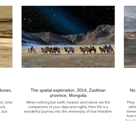
Seriez-vous l’héritière de notre humanité,
liné
La gardienne des valeurs, vraies et simples du passé
limit
lique de
Qu’aujourd’hui, à la ville, méprisent les sociétés ?
où nul
春天, 2011
ression
蒙古 烏布蘇省 海爾加斯湖
nconnue
 chassé
永恆的牧羊人，你會成為我們人性的繼承者嗎？引導我們
生命是
tat pur.
走向真理，帶領我們守護那些從過去傳承下來的簡單價值
條直線
觀，而這些價值觀今天在城市中卻被我們的社會所輕視。
加地區
然主宰，
的力量將
使其永遠
dunes,
The spatial exploration, 2014, Zavkhan
No 
province, Mongolia
on, time
When nothing but earth, heaven and nature are the
They 
ock,
companions of your days and nights, then life is a
othe
, but
wonderful journey into the immensity of true freedom.
immens
from 
has pl
L’exploration spatiale, 2014
Province de Zavkhan, Mongolie