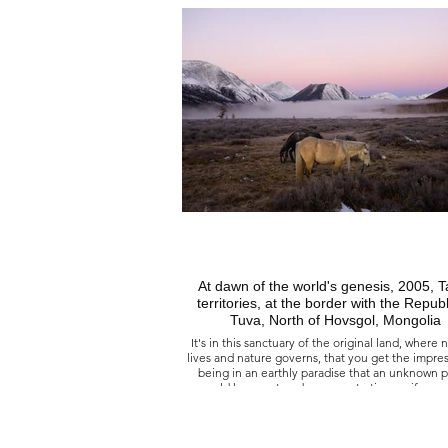
Où le fruit de la chasse, la pêche et la cueillette
de la nature, de l’homme emplit l’assiette, depu
millénaires, toujours en abondance, sans nos sc
nos semences et sans nos ignorances.
凝固於時間中的狩獵採集者, 2005
蒙古 呼倫貝爾北部的泰加地區 麋鹿領地
自從人類來到地球以來，大自然提供的狩獵、捕
的果實就供養著遊牧民族，沒有我們的科學、我
改造種子，也沒有我們的無知。
At dawn of the world's genesis, 2005, T
territories, at the border with the Republ
Tuva, North of Hovsgol, Mongolia
It's in this sanctuary of the original land, where
lives and nature governs, that you get the impres
being in an earthly paradise that an unknown 
would have put under sequestration, as if a go
banished all creatures, so that it would remain et
pure.