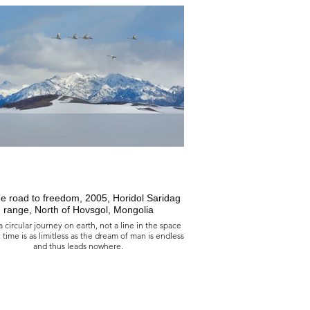
asis des temps perdus et sanctuaire de la faune
sauvage, 2018
s de Tsagaan Burgas, désert du Shar, Govi Altaï,
Mongolie
eux les hommes libres refusant le dressage des
és, s'allant sans licol et sauvages, tels les nuages,
nts, en parcourant la terre, ou comme des oiseaux
pension dans l'air, sans jamais s'arrêter, ni jamais
scendre, de ce monde dont chacun des humains
it dépendre, qu'on aime à voyager car il est sans
e, celui dont on franchit chaque jour les frontières,
'hélas le réel toujours cruel achève car il se vit sur
terre et ne s'atteint qu'en rêve.
迷失於時間中的綠洲和野生動物保護區, 2018
e road to freedom, 2005, Horidol Saridag
蒙古 戈壁阿爾泰 沙爾沙漠 查乾布爾加斯綠洲
range, North of Hovsgol, Mongolia
是，那些拒絕被社會馴服的自由人，像野蠻且狂野
 a circular journey on earth, not a line in the space
者一樣。漫遊於大地之上，如同雲彩或風，或像在
; time is as limitless as the dream of man is endless
停的鳥兒。徘徊而不停歇，不降落在地上，在這個
and thus leads nowhere.
都希望遊歷的世界，因為它沒有障礙，沒有邊界。
生活在地球上，殘酷的現實將那些只能在夢中實現
的事物帶回現實。
Sur le chemin de la liberté, 2005
if de Horidol Saridag, Hovsgol nord, Mongolie
e est un voyage circulaire sur la terre et non pas