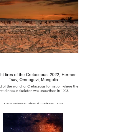
蒙古 國巴彥洪戈 爾額爾登涅佐格特山谷
神聖之光的泉源和心靈安慰之所。
ht fires of the Cretaceous, 2022, Hermen
Tsav, Omnogovi, Mongolia
 of the world, or Cretaceous formation where the
irst dinosaur skeleton was unearthed in 1923.
Feux crépusculaires du Crétacé, 2022
Falaises de Hermen, Omnogovi, Mongolie
t du bout du monde, ou formation du Crétacé, là
1er squelette de dinosaure fut découvert en 1923.