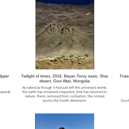
ie
d’où tout sort, où tout rentre.
tais un
.
春季遷徙, 2012
世界末
mais être
蒙古 札布汗 蘇林阿達格沙漠
nsi qu’un
r quelle
在這裡，只有大地，一切從其中湧現，最終又歸於其中，
de sans
遊牧民族和野生動物共享空間，在和諧中生活。
 de la
, libre
人。躺在
Upper
Twilight of times, 2016, Bayan Toroy oasis, Shar
Trias
埃，曾經
的渴望生
desert, Govi Altaï, Mongolia
有限制，
As naked as though it had just left the universe’s womb,
歷並在其
eopards
the earth has remained unspoiled, time has returned to
nature, there, removed from civilization, the nomad
rejoins the fourth dimension.
Souch
golie
Crépuscule des temps, 2016
Oasis de Bayan Toroy, désert du Shar, Govi Altaï,
e.
Mongolie
eiges