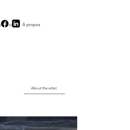
 propos
À propos
About the artist