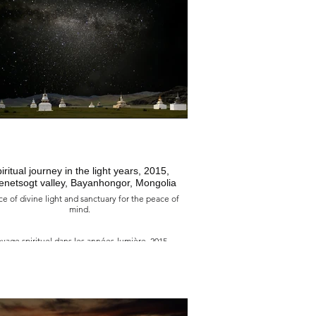
ent tant de lumières à leurs sources, qu’en eux
t des flammes dont les ardeurs sont leur foi, leur
age qui les emmènent sereins jusqu’au dernier
voyage.
誕生於文明的搖籃之地, 2023
元前 2600 年，馬和雙峰駝的馴化，蒙古阿爾泰
到了如此多的地平線、黎明和黃昏，並從光明之泉
了如此之多，以至於在他們內心燃燒著一種由信仰
滋養的火焰，這火焰將使他們平靜地踏上最後的旅
程。
iritual journey in the light years, 2015,
enetsogt valley, Bayanhongor, Mongolia
e of divine light and sanctuary for the peace of
mind.
yage spirituel dans les années-lumière, 2015
llée de Erdenetsogt, Bayanhongor, Mongolie
ource de lumière divine et sanctuaire pour la
tranquillité d’esprit.
光年中的靈性之旅, 2015