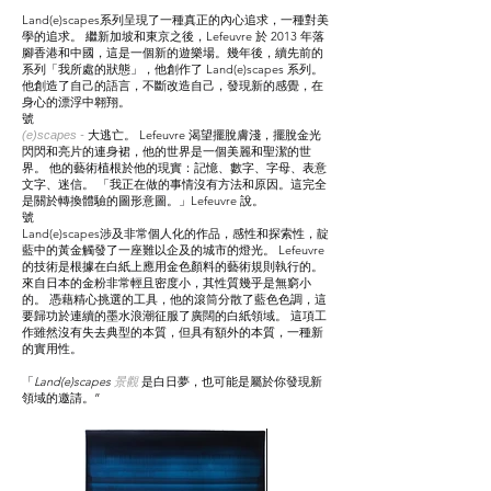
Land(e)scape
s系列呈現了一種真正的內心追求，一種對美
學的追求。 繼新加坡和東京之後，Lefeuvre 於 2013 年落
腳香港和中國，這是一個新的遊樂場。幾年後，續先前的
系列「我所處的狀態」，他創作了 Land(e)scapes 系列。
他創造了自己的語言，不斷改造自己，發現新的感覺，在
身心的漂浮中翱翔。
號
大逃亡。 Lefeuvre 渴望擺脫膚淺，擺脫金光
(e)scapes -
閃閃和亮片的連身裙，他的世界是一個美麗和聖潔的世
界。 他的藝術植根於他的現實：記憶、數字、字母、表意
文字、迷信。 「我正在做的事情沒有方法和原因。這完全
是關於轉換體驗的圖形意圖。」Lefeuvre 說。
號
Land(e)scapes涉及非常個人化的作品，感性和探索性，靛
藍
中的黃金觸發了一座難以企及的城市的燈光。 Lefeuvre
的技術是根據在白紙上應用金色顏料的藝術規則執行的。
來自日本的金粉非常輕且密度小，其性質幾乎是無窮小
的。 憑藉精心挑選的工具，他的滾筒分散了藍色色調，這
要歸功於連續的墨水浪潮征服了廣闊的白紙領域。 這項工
作雖然沒有失去典型的本質，但具有額外的本質，一種新
的實用性。
「
Land(e)scapes
是白日夢，也可能是屬於你發現新
景觀
領域的邀請。”