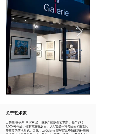
关于艺术家
巴勃羅·魯伊斯·畢卡索 是一位多产的版画艺术家，创作了约
2,000 幅作品。他非常重视版画，认为它是一种与绘画和雕塑同
等重要的艺术形式。因此，La Galerie 能够展出毕加索两种版画