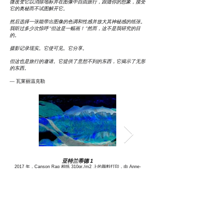
微改变它以消除地标并在图像中自由旅行，跟随你的想象，接受
它的奥秘而不试图解开它。
然后选择一张能带出图像的色调和性感并放大其神秘感的纸张。
我听过多少次惊呼“但这是一幅画！”然而，这不是我研究的目
的。
摄影记录现实。它使可见。它分享。
但这也是旅行的邀请。它提供了意想不到的东西，它揭示了无形
的东西。
— 瓦莱丽温克勒
亚特兰蒂德 1
2017 年，Canson Rag 相纸 310gr./m2 上的颜料打印，由 Anne-
2017 年，Canson Rag 相纸 31
Marie Msili-Jézéquel 打印，19.5 x 29.5 厘米