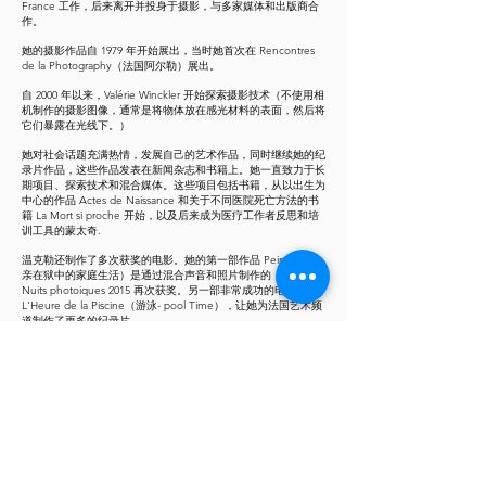
France 工作，后来离开并投身于摄影，与多家媒体和出版商合
作。
她的摄影作品自 1979 年开始展出，当时她首次在 Rencontres
de la Photography（法国阿尔勒）展出。
自 2000 年以来，Valérie Winckler 开始探索摄影技术（不使用相
机制作的摄影图像，通常是将物体放在感光材料的表面，然后将
它们暴露在光线下。）
她对社会话题充满热情，发展自己的艺术作品，同时继续她的纪
录片作品，这些作品发表在新闻杂志和书籍上。她一直致力于长
期项目、探索技术和混合媒体。这些项目包括书籍，从以出生为
中心的作品 Actes de Naissance 和关于不同医院死亡方法的书
籍 La Mort si proche 开始，以及后来成为医疗工作者反思和培
训工具的蒙太奇.
温克勒还制作了多次获奖的电影。她的第一部作品 Peines（父
亲在狱中的家庭生活）是通过混合声音和照片制作的，最近在
Nuits photoiques 2015 再次获奖。另一部非常成功的电影
L'Heure de la Piscine（游泳- pool Time），让她为法国艺术频
道制作了更多的纪录片。
她于 1984 年加入 Rapho 机构。
“我一直对将我的不同活动联系起来的线索感到惊讶。有时会出
乎意料地出现联系，并打开通往未知领域的大门，从而导致其他
形式和其他语言。但主题和问题仍然存在：生命的年龄，起源的
奥秘，对深度和人的品味。”
— 瓦莱丽温克勒