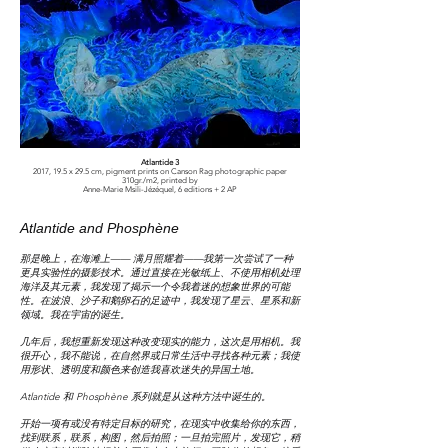
Atlantide 3
2017, 19.5 x 29.5 cm, pigment prints on Canson Rag photographic paper
310gr./m2, printed by
Anne-Marie Msili-Jézéquel, 6 editions + 2 AP
Atlantide and Phosphène
那是晚上，在海滩上——
满月照耀着——我第一次尝试了一种
更具实验性的摄影技术。通过直接在光敏纸上、不使用相机处理
海洋及其元素，我发现了揭示一个令我着迷的想象世界的可能
性。在波浪、沙子和鹅卵石的足迹中，我发现了星云、星系和新
领域。我在宇宙的诞生。
几年后，我想重新发现这种改变现实的能力，这次是用相机。我
很开心，我不能说，在自然界或日常生活中寻找各种元素；我使
用形状、透明度和颜色来创造我喜欢迷失的异国土地。
Atlantide 和 Phosphène 系列就是从这种方法中诞生的。
开始一项有或没有特定目标的研究，在现实中收集给你的东西，
找到联系，联系，构图，然后拍照；一旦拍完照片，发现它，稍