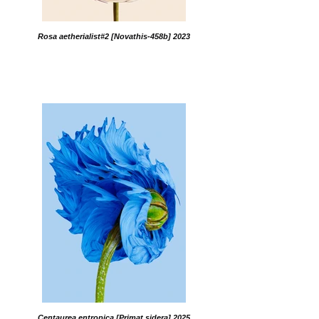
Rosa aetherialist#2 [Novathis-458b] 2023
Centaurea entropica [Primat sidera] 2025