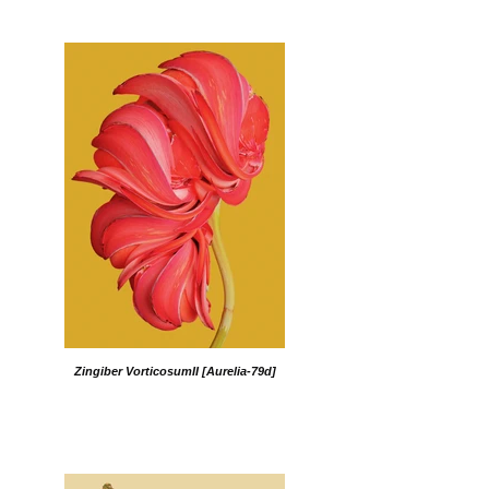
Zingiber VorticosumII [Aurelia-79d]