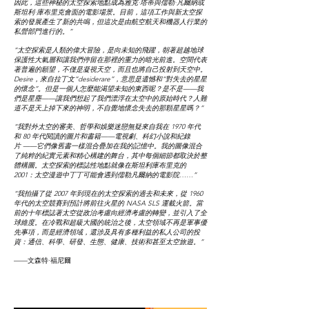
因此，這些神秘的太空探索地點成為雅克·塔蒂與儒勒·凡爾納或
斯坦利·庫布里克會面的電影場景。目前，這項工作與新太空探
索的發展產生了新的共鳴，但這次是由航空航天和機器人行業的
私營部門進行的。”
“太空探索是人類的偉大冒險，是向未知的飛躍，朝著超越地球
保護性大氣層和讓我們停留在那裡的重力的暗光前進。空間代表
著普遍的願望，不僅是凝視天空，而且也將自己投射到天空中。
Desire，來自拉丁文“desiderare”，意思是遺憾和“對失去的星星
的懷念”。但是一個人怎麼能渴望未知的東西呢？是不是——我
們是星塵——讓我們想起了我們漂浮在太空中的原始時代？人難
道不是天上掉下來的神明，不自覺地懷念失去的那顆星星嗎？”
“我對外太空的審美、哲學和娛樂迷戀無疑來自我在 1970 年代
和 80 年代閱讀的圖片和書籍——電視劇、科幻小說和紀錄
片
——它們像舊書一樣混合疊加在我的記憶中。我的圖像混合
了純粹的紀實元素和精心構建的舞台，其中每個細節都取決於整
體構圖。太空探索的標誌性地點就像在斯坦利庫布里克的
2001：太空漫遊中丁丁可能會遇到儒勒凡爾納的電影院……”
“我拍攝了從 2007 年到現在的太空探索的過去和未來，從 1960
年代的太空競賽到預計將前往火星的 NASA SLS 運載火箭。當
前的十年標誌著太空從政治考慮向經濟考慮的轉變，並引入了全
球維度。在冷戰和超級大國的統治之後，太空領域不再是軍事優
先事項，而是經濟領域，還涉及具有多種利益的私人公司的投
資：通信、科學、研發、生態、健康、技術和甚至太空旅遊。”
——文森特·福尼爾