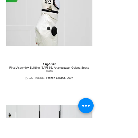
Ergol #2
Final Assembly Building [BAF] 65, Arianespace, Guiana Space
Center
[CGS], Kourou, French Guiana, 2007