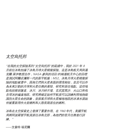
太空烏托邦
“在我的太空探險系列“太空烏托邦”的延續中，我於 2021 年 8
月前往冰島拍攝了冰島月球火星模擬探險。這是冰島航天局與邁
克爾·萊伊教授合作，NASA 參與的項目/約翰遜航天中心的目標
是測試阿爾忒彌斯一代的新宇航服：MS2。冰島月球火星模擬探
險的地點被選中，因為它們與火星表面的環境相似，並且可以作
為未來計劃的月球和火星任務的著陸、研究和居住地點。這些地
點包括熔岩隧道、冰川、冰川碎片場、玄武質黑沙、火山口和包
含埋冰的偏遠地區。研究將確定如何宇航員可以訓練利用地熱能
識別火星生命的跡象，並探索月球和火星極地地區的冰凍水源如
何被重新用作火箭燃料和人類長期居住的燃料。
冰島在太空探索史上發揮了重要作用。在 1960 年代，美國宇航
局將阿波羅號宇航員派往冰島北部，為他們的登月任務進行訓
練。”
——文森特·福尼爾