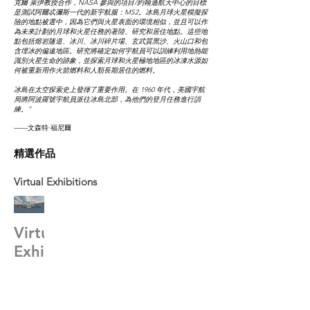
克爾·萊伊教授合作，NASA 參與的項目/約翰遜航天中心的目標
是測試阿爾忒彌斯一代的新宇航服：MS2。冰島月球火星模擬探
險的地點被選中，因為它們與火星表面的環境相似，並且可以作
為未來計劃的月球和火星任務的著陸、研究和居住地點。這些地
點包括熔岩隧道、冰川、冰川碎片場、玄武質黑沙、火山口和包
含埋冰的偏遠地區。研究將確定如何宇航員可以訓練利用地熱能
識別火星生命的跡象，並探索月球和火星極地地區的冰凍水源如
何被重新用作火箭燃料和人類長期居住的燃料。
冰島在太空探索史上發揮了重要作用。在 1960 年代，美國宇航
局將阿波羅號宇航員派往冰島北部，為他們的登月任務進行訓
練。”
——文森特·福尼爾
精選作品
Virtual Exhibitions
Virtual
Exhibition
View now