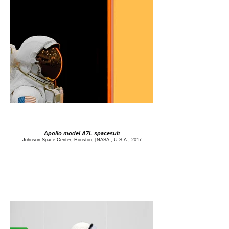
Apollo model A7L spacesuit
Johnson Space Center, Houston, [NASA], U.S.A., 2017